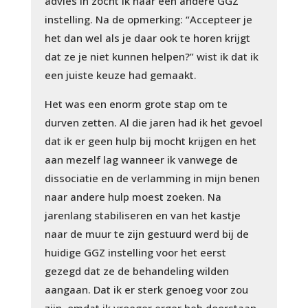
advies in zocht ik naar een andere GGZ
instelling. Na de opmerking: “Accepteer je
het dan wel als je daar ook te horen krijgt
dat ze je niet kunnen helpen?” wist ik dat ik
een juiste keuze had gemaakt.
Het was een enorm grote stap om te
durven zetten. Al die jaren had ik het gevoel
dat ik er geen hulp bij mocht krijgen en het
aan mezelf lag wanneer ik vanwege de
dissociatie en de verlamming in mijn benen
naar andere hulp moest zoeken. Na
jarenlang stabiliseren en van het kastje
naar de muur te zijn gestuurd werd bij de
huidige GGZ instelling voor het eerst
gezegd dat ze de behandeling wilden
aangaan. Dat ik er sterk genoeg voor zou
zijn, omdat ik vroeger erger heb doorstaan.