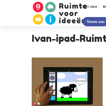
Het idee
B
Steun ons
Ivan-ipad-Ruim