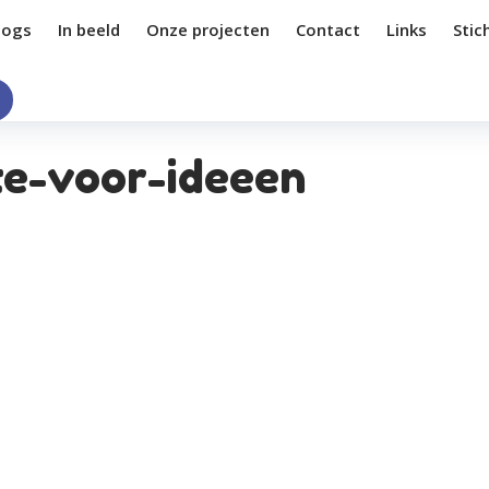
logs
In beeld
Onze projecten
Contact
Links
Stic
te-voor-ideeen