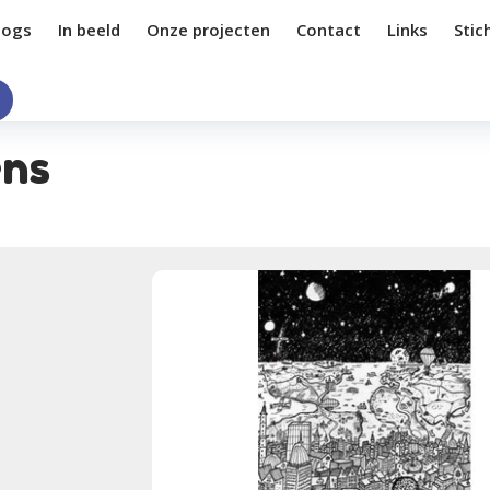
logs
In beeld
Onze projecten
Contact
Links
Stic
ens