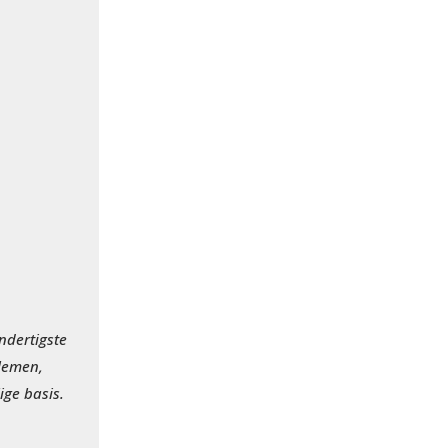
ndertigste
blemen,
ige basis.