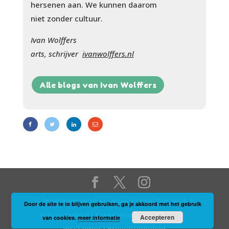
hersenen aan. We kunnen daarom
niet zonder cultuur.
Ivan Wolffers
arts, schrijver
ivanwolffers.nl
Alle blogs van Ivan Wolffers
© 2026 Ruimte voor ideeën I KvK 73950025 |
Door de site te te blijven gebruiken, ga je akkoord met het gebruik
Privacybeleid
I
Algemene voorwaarden -
Accepteren
van cookies.
meer informatie
disclaimer
I
Preventiebeleid