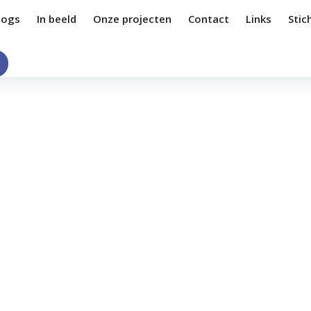
logs
In beeld
Onze projecten
Contact
Links
Stic