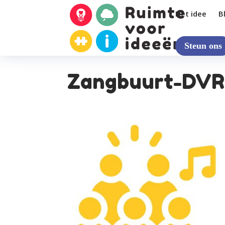
Het idee
B
Steun ons
Zangbuurt-DVR