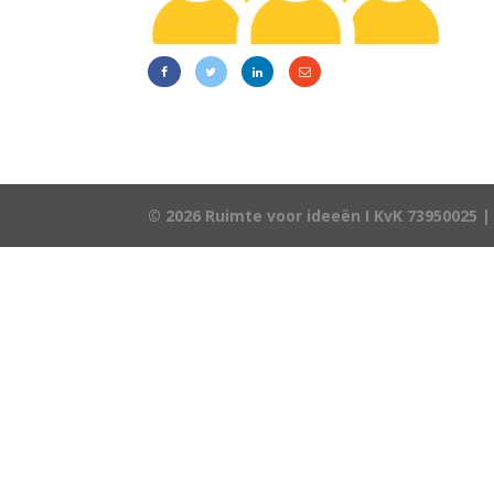
© 2026 Ruimte voor ideeën I KvK 73950025 