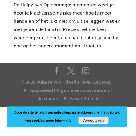
De Helpy pas Op sommige momenten weet je
door je klachten soms niet meer hoe je moet
handelen of het lukt niet om uit te leggen wat er
met je aan de hand is. Precies net die keer
wanneer je in je eentje op pad bent en je van het
ene op het andere moment op straat, in...
© 2026 Ruimte voor ideeën I KvK 73950025 |
Privacybeleid
I
Algemene voorwaarden -
disclaimer
I
Preventiebeleid
Door de site te te blijven gebruiken, ga je akkoord met het gebruik
Accepteren
van cookies.
meer informatie